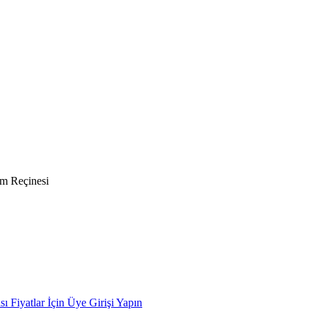
m Reçinesi
ası
Fiyatlar İçin Üye Girişi Yapın