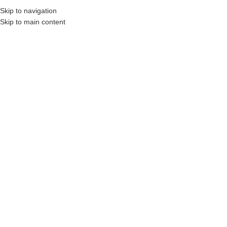
Skip to navigation
BAYİLERE ÖZEL FİYATLAR VE İNDİRİMLER
DIL SEÇIMI
Skip to main content
KATEGORI SEÇINIZ
POLYMEX
HAKKIMIZDA
REFER
ÜRÜN KATEGORILERI
Newer
Ülker