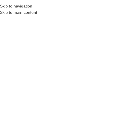
Skip to navigation
MENU
Skip to main content
Referanslar
Polymex
Referanslar
Doğuş Yapı A.Ş
Newer
Older
Related projects