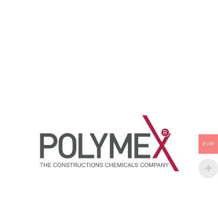
koşullarına ve kimyasallara
esaslı, zehirsiz, koruyucu, tuzlar,
dayanıklı, epoksi reçine esaslı,
yağlar ve bazı kimyasallara karşı
iki bileşenli, beton, metal, ahşap,
dayanıklı kokusuz su bazlı
sıva ve alçı yüzeylere
epoksi emin ve duvar kaplama
uygulanabilen solventli epoksi
boyasıdır.
demir metal boyadır.
EUR