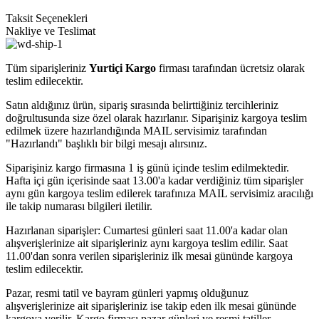
Taksit Seçenekleri
Nakliye ve Teslimat
Tüm siparişleriniz
Yurtiçi Kargo
firması tarafından ücretsiz olarak
teslim edilecektir.
Satın aldığınız ürün, sipariş sırasında belirttiğiniz tercihleriniz
doğrultusunda size özel olarak hazırlanır. Siparişiniz kargoya teslim
edilmek üzere hazırlandığında MAIL servisimiz tarafından
"Hazırlandı" başlıklı bir bilgi mesajı alırsınız.
Siparişiniz kargo firmasına 1 iş günü içinde teslim edilmektedir.
Hafta içi gün içerisinde saat 13.00'a kadar verdiğiniz tüm siparişler
aynı gün kargoya teslim edilerek tarafınıza MAIL servisimiz aracılığı
ile takip numarası bilgileri iletilir.
Hazırlanan siparişler: Cumartesi günleri saat 11.00'a kadar olan
alışverişlerinize ait siparişleriniz aynı kargoya teslim edilir. Saat
11.00'dan sonra verilen siparişleriniz ilk mesai gününde kargoya
teslim edilecektir.
Pazar, resmi tatil ve bayram günleri yapmış olduğunuz
alışverişlerinize ait siparişleriniz ise takip eden ilk mesai gününde
kargoya verilir. Kargo firması pazar günleri ve resmi tatiller