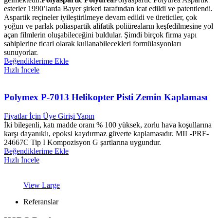
esterler 1990’larda Bayer şirketi tarafından icat edildi ve patentlendi.
Aspartik reçineler iyileştirilmeye devam edildi ve üreticiler, çok
yoğun ve parlak poliaspartik alifatik poliüreaların keşfedilmesine yol
açan filmlerin oluşabileceğini buldular. Şimdi birçok firma yapı
sahiplerine ticari olarak kullanabilecekleri formülasyonları
sunuyorlar.
Beğendiklerime Ekle
Hızlı İncele
Polymex P-7013 Helikopter Pisti Zemin Kaplaması
Fiyatlar İçin Üye Girişi Yapın
İki bileşenli, katı madde oranı % 100 yüksek, zorlu hava koşullarına
karşı dayanıklı, epoksi kaydırmaz güverte kaplamasıdır. MIL-PRF-
24667C Tip I Kompozisyon G şartlarına uygundur.
Beğendiklerime Ekle
Hızlı İncele
View Large
Referanslar