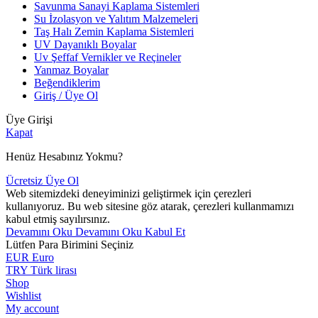
Savunma Sanayi Kaplama Sistemleri
Su İzolasyon ve Yalıtım Malzemeleri
Taş Halı Zemin Kaplama Sistemleri
UV Dayanıklı Boyalar
Uv Şeffaf Vernikler ve Reçineler
Yanmaz Boyalar
Beğendiklerim
Giriş / Üye Ol
Üye Girişi
Kapat
Henüz Hesabınız Yokmu?
Ücretsiz Üye Ol
Web sitemizdeki deneyiminizi geliştirmek için çerezleri
kullanıyoruz. Bu web sitesine göz atarak, çerezleri kullanmamızı
kabul etmiş sayılırsınız.
Devamını Oku
Devamını Oku
Kabul Et
Lütfen Para Birimini Seçiniz
EUR
Euro
TRY
Türk lirası
Shop
Wishlist
My account