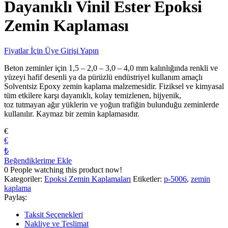
Dayanıklı Vinil Ester Epoksi
Zemin Kaplaması
Fiyatlar İçin Üye Girişi Yapın
Beton zeminler için 1,5 – 2,0 – 3,0 – 4,0 mm kalınlığında renkli ve
yüzeyi hafif desenli ya da pürüzlü endüstriyel kullanım amaçlı
Solventsiz Epoxy zemin kaplama malzemesidir. Fiziksel ve kimyasal
tüm etkilere karşı dayanıklı, kolay temizlenen, hijyenik,
toz tutmayan ağır yüklerin ve yoğun trafiğin bulunduğu zeminlerde
kullanılır. Kaymaz bir zemin kaplamasıdır.
€
€
₺
Beğendiklerime Ekle
0
People watching this product now!
Kategoriler:
Epoksi Zemin Kaplamaları
Etiketler:
p-5006
,
zemin
kaplama
Paylaş:
Taksit Seçenekleri
Nakliye ve Teslimat