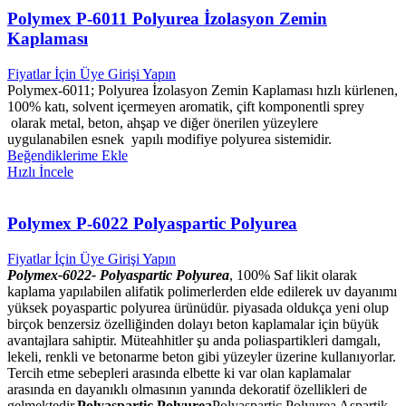
Polymex P-6011 Polyurea İzolasyon Zemin
Kaplaması
Fiyatlar İçin Üye Girişi Yapın
Polymex-6011; Polyurea İzolasyon Zemin Kaplaması hızlı kürlenen,
100% katı, solvent içermeyen aromatik, çift komponentli sprey
olarak metal, beton, ahşap ve diğer önerilen yüzeylere
uygulanabilen esnek yapılı modifiye polyurea sistemidir.
Beğendiklerime Ekle
Hızlı İncele
Polymex P-6022 Polyaspartic Polyurea
Fiyatlar İçin Üye Girişi Yapın
Polymex-6022-
Polyaspartic Polyurea
, 100% Saf likit olarak
kaplama yapılabilen alifatik polimerlerden elde edilerek uv dayanımı
yüksek poyaspartic polyurea ürünüdür. piyasada oldukça yeni olup
birçok benzersiz özelliğinden dolayı beton kaplamalar için büyük
avantajlara sahiptir. Müteahhitler şu anda poliaspartikleri damgalı,
lekeli, renkli ve betonarme beton gibi yüzeyler üzerine kullanıyorlar.
Tercih etme sebepleri arasında elbette ki var olan kaplamalar
arasında en dayanıklı olmasının yanında dekoratif özellikleri de
gelmektedir.
Polyaspartic Polyurea
Polyaspartic Polyurea Aspartik