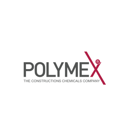
dirmeler
erlendirme yapılmadı.
 Epoksi Esaslı İki
Polymex P-5022 Epoksi Yüzey
tsiz Zemin ve Duvar
Tesviyelendirici
oyası
Fiyatlar İçin Üye Girişi Yapın
İki komponentli, Epoxy bazlı parlak zemi
 Üye Girişi Yapın
 esaslı , iki bileşenli,
kaplama malzemesi Epoksi Yüzey
n, zemin ve duvarlara