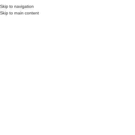
Skip to navigation
BAYİLERE ÖZEL FİYATLAR VE İNDİRİMLER
DIL SEÇIMI
Skip to main content
KATEGORI SEÇINIZ
POLYMEX
HAKKIMIZDA
REFER
ÜRÜN KATEGORILERI