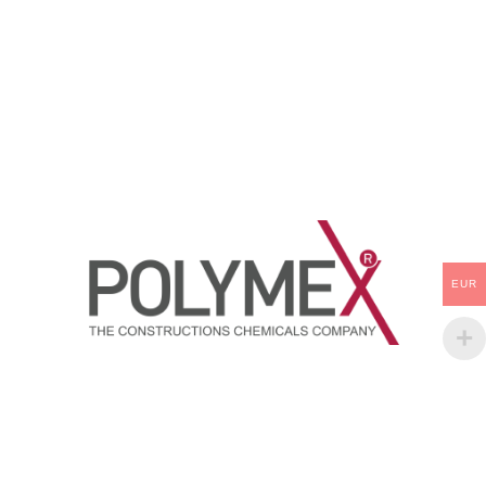
Esaslı Tek bileşenli Epoksi demir
mekanik özellikler, düşük
metal boyadır.
büzülme ve düşük eksotermik
pik gösterir.Sistem Rohs ve
REACH uyumludur ve halojenler
ve çözücüler içermez. Polymex-
3032-Epoksi Döküm Reçinesi
EUR