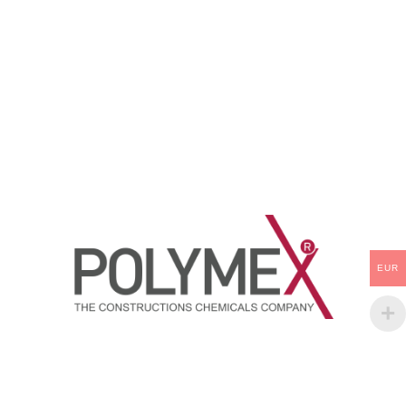
modifiyeli poliüretan esaslı iki
elastomerik yapıda, solventsiz, 2
bileşenli solventsiz reaksiyon
komponentli poliüretan esaslı,
kurumalı likid izolasyon
sportif ve dekorasyon amaçlı
membranıdır.
kaplama malzemesidir
Bayındırlık
poz
.
No
: 04.626/7-e
EUR