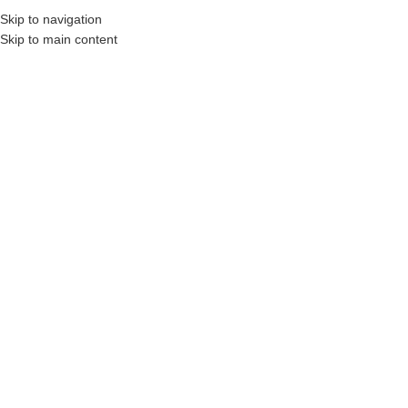
Skip to navigation
BAYİLERE ÖZEL FİYATLAR VE İNDİRİMLER
DIL SEÇIMI
Skip to main content
KATEGORI SEÇINIZ
POLYMEX
HAKKIMIZDA
REFER
ÜRÜN KATEGORILERI