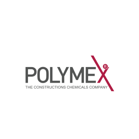
dirmeler
erlendirme yapılmadı.
2K Havuz İzolasyon
Polymex P-6032 Polyurea Soğuk
oyası
Sürme Esaslı Esnek İzolasyon Zemin
Kaplaması
 Üye Girişi Yapın
aslı, iki komponentli
Fiyatlar İçin Üye Girişi Yapın
Elle karıştırılabilen kendiliğinden yayılan
astik ve sert her türlü
%100 katı madde içeren esnek çift