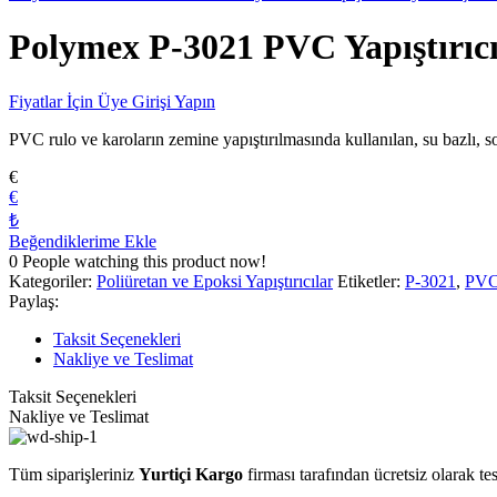
Polymex P-3021 PVC Yapıştırıcı
Fiyatlar İçin Üye Girişi Yapın
PVC rulo ve karoların zemine yapıştırılmasında kullanılan, su bazlı, solv
€
€
₺
Beğendiklerime Ekle
0
People watching this product now!
Kategoriler:
Poliüretan ve Epoksi Yapıştırıcılar
Etiketler:
P-3021
,
PVC 
Paylaş:
Taksit Seçenekleri
Nakliye ve Teslimat
Taksit Seçenekleri
Nakliye ve Teslimat
Tüm siparişleriniz
Yurtiçi Kargo
firması tarafından ücretsiz olarak tes