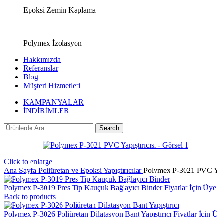
Epoksi Zemin Kaplama
Polymex İzolasyon
Hakkımızda
Referanslar
Blog
Müşteri Hizmetleri
KAMPANYALAR
İNDİRİMLER
Search
Click to enlarge
Ana Sayfa
Poliüretan ve Epoksi Yapıştırıcılar
Polymex P-3021 PVC Yap
Polymex P-3019 Pres Tip Kauçuk Bağlayıcı Binder
Fiyatlar İçin Üye
Back to products
Polymex P-3026 Poliüretan Dilatasyon Bant Yapıştırıcı
Fiyatlar İçin 