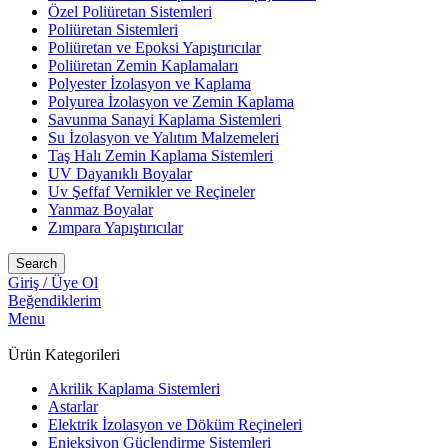
Özel Poliüretan Sistemleri
Poliüretan Sistemleri
Poliüretan ve Epoksi Yapıştırıcılar
Poliüretan Zemin Kaplamaları
Polyester İzolasyon ve Kaplama
Polyurea İzolasyon ve Zemin Kaplama
Savunma Sanayi Kaplama Sistemleri
Su İzolasyon ve Yalıtım Malzemeleri
Taş Halı Zemin Kaplama Sistemleri
UV Dayanıklı Boyalar
Uv Şeffaf Vernikler ve Reçineler
Yanmaz Boyalar
Zımpara Yapıştırıcılar
Search
Giriş / Üye Ol
Beğendiklerim
Menu
Ürün Kategorileri
Akrilik Kaplama Sistemleri
Astarlar
Elektrik İzolasyon ve Döküm Reçineleri
Enjeksiyon Güçlendirme Sistemleri