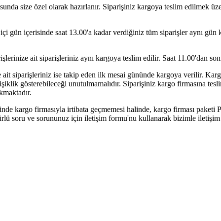
ultusunda size özel olarak hazırlanır. Siparişiniz kargoya teslim edilmek
içi gün içerisinde saat 13.00'a kadar verdiğiniz tüm siparişler aynı gün 
şlerinize ait siparişleriniz aynı kargoya teslim edilir. Saat 11.00'dan so
ait siparişleriniz ise takip eden ilk mesai gününde kargoya verilir. Karg
iklik gösterebileceği unutulmamalıdır. Siparişiniz kargo firmasına teslim
akmaktadır.
içinde kargo firmasıyla irtibata geçmemesi halinde, kargo firması paketi
ürlü soru ve sorununuz için iletişim formu'nu kullanarak bizimle iletişim 