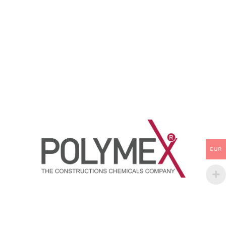
Reçine Esaslı iki bileşenli
aşınmaya dayanıklı, derine nüfuz
solventsiz kimyasala dayanıklı :
eden, iki bileşenli Epoksi Reçine
Solventsiz Epoksi Zemin Astarı,
esaslı bir nem bariyeri
, %100 katı madde ihtiva eden,
malzemesidir.
Kimyasala dayanıklı Epoksi
Reçine Esaslı, solventsiz, şeffaf
iki bileşenli astardır.
EUR