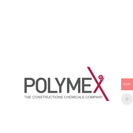
solventsiz poliüretan reçine
sarkma yapmadan yüksek
esaslı tekne yat marin
kalınlıklarda uygulanabilir.
kaplaması. Dik yüzeylerde
Doldurma gücü yüksektir.
sarkma yapmadan yüksek
Kürlenme sonrasında çok iyi
kalınlıklarda uygulanabilir.
zımpara olur. Su altı ve su
üstünde kullanılır.
EUR