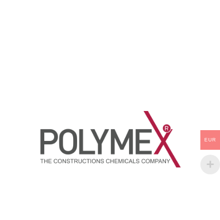
dolduran Şişen izolasyon ve
sistemdir. İzosiyanat prepolimer
döküm reçinesidir.
ve amin sonlu reçine
tepkimesiyle oluşan esnek,
%100 katı madde
malzemesidir.Polymex-3060-
Polyurea Döküm Reçinesi -
Yapısında solvent ve uçucu
bileşen içermeyen 2 kompenantlı
3:1 oranında kullanılan derz,
dilatasyon noktaları ve beton
çatlakları için tasarlanmış 10
dakikada kuruyan, elastikiyete
sahip poliürea bazlı dolgu
Reçinesidir.
EUR