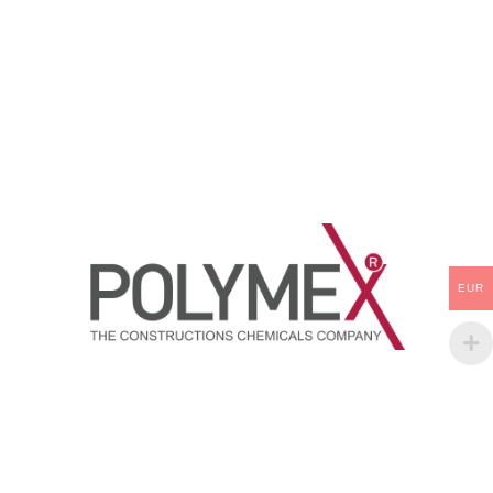
esaslı metal, shingle, arduvazlı
membran, kiremit ve ondulin
çatılarda su ve ısı yalıtımında
kullanılan bir boyadır. Çatılarda
oluşan aşınma, çatlak, çivilerin
meydana getirdiği hasar vb.
sebeplerle çatıların su almasını
engeller ve estetik bir görünüm
kazandırır.
EUR