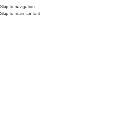
Skip to navigation
MENU
Skip to main content
p-5075
Categories
Ana Sayfa
Ürünler “p-5075” olarak etiketlendi
Tek bir sonuç gösteriliyor
Show sidebar
Filtreleme
Polymex P-5075 Stone
Carpet Filler
Fiyatlar İçin Üye Girişi Yapın