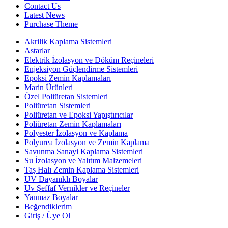
Contact Us
Latest News
Purchase Theme
Akrilik Kaplama Sistemleri
Astarlar
Elektrik İzolasyon ve Döküm Reçineleri
Enjeksiyon Güçlendirme Sistemleri
Epoksi Zemin Kaplamaları
Marin Ürünleri
Özel Poliüretan Sistemleri
Poliüretan Sistemleri
Poliüretan ve Epoksi Yapıştırıcılar
Poliüretan Zemin Kaplamaları
Polyester İzolasyon ve Kaplama
Polyurea İzolasyon ve Zemin Kaplama
Savunma Sanayi Kaplama Sistemleri
Su İzolasyon ve Yalıtım Malzemeleri
Taş Halı Zemin Kaplama Sistemleri
UV Dayanıklı Boyalar
Uv Şeffaf Vernikler ve Reçineler
Yanmaz Boyalar
Beğendiklerim
Giriş / Üye Ol