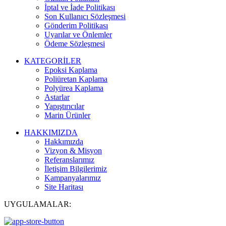
İptal ve İade Politikası
Son Kullanıcı Sözleşmesi
Gönderim Politikası
Uyarılar ve Önlemler
Ödeme Sözleşmesi
KATEGORİLER
Epoksi Kaplama
Poliüretan Kaplama
Polyürea Kaplama
Astarlar
Yapıştırıcılar
Marin Ürünler
HAKKIMIZDA
Hakkımızda
Vizyon & Misyon
Referanslarımız
İletişim Bilgilerimiz
Kampanyalarımız
Site Haritası
UYGULAMALAR: