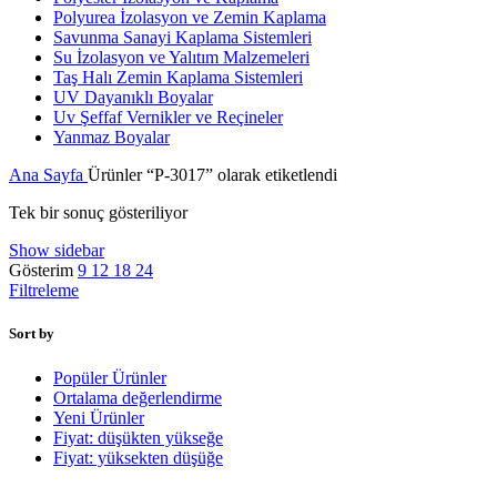
Polyurea İzolasyon ve Zemin Kaplama
Savunma Sanayi Kaplama Sistemleri
Su İzolasyon ve Yalıtım Malzemeleri
Taş Halı Zemin Kaplama Sistemleri
UV Dayanıklı Boyalar
Uv Şeffaf Vernikler ve Reçineler
Yanmaz Boyalar
Ana Sayfa
Ürünler “P-3017” olarak etiketlendi
Tek bir sonuç gösteriliyor
Show sidebar
Gösterim
9
12
18
24
Filtreleme
Sort by
Popüler Ürünler
Ortalama değerlendirme
Yeni Ürünler
Fiyat: düşükten yükseğe
Fiyat: yüksekten düşüğe