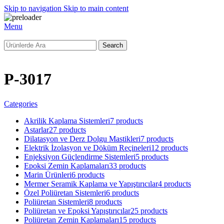
Skip to navigation
Skip to main content
Menu
Search
P-3017
Categories
Akrilik Kaplama Sistemleri
7 products
Astarlar
27 products
Dilatasyon ve Derz Dolgu Mastikleri
7 products
Elektrik İzolasyon ve Döküm Reçineleri
12 products
Enjeksiyon Güçlendirme Sistemleri
5 products
Epoksi Zemin Kaplamaları
33 products
Marin Ürünleri
6 products
Mermer Seramik Kaplama ve Yapıştırıcılar
4 products
Özel Poliüretan Sistemleri
6 products
Poliüretan Sistemleri
8 products
Poliüretan ve Epoksi Yapıştırıcılar
25 products
Poliüretan Zemin Kaplamaları
15 products