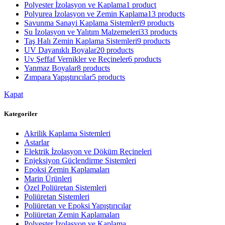
Polyester İzolasyon ve Kaplama
1 product
Polyurea İzolasyon ve Zemin Kaplama
13 products
Savunma Sanayi Kaplama Sistemleri
9 products
Su İzolasyon ve Yalıtım Malzemeleri
33 products
Taş Halı Zemin Kaplama Sistemleri
9 products
UV Dayanıklı Boyalar
20 products
Uv Şeffaf Vernikler ve Reçineler
6 products
Yanmaz Boyalar
8 products
Zımpara Yapıştırıcılar
5 products
Kapat
Kategoriler
Akrilik Kaplama Sistemleri
Astarlar
Elektrik İzolasyon ve Döküm Reçineleri
Enjeksiyon Güçlendirme Sistemleri
Epoksi Zemin Kaplamaları
Marin Ürünleri
Özel Poliüretan Sistemleri
Poliüretan Sistemleri
Poliüretan ve Epoksi Yapıştırıcılar
Poliüretan Zemin Kaplamaları
Polyester İzolasyon ve Kaplama